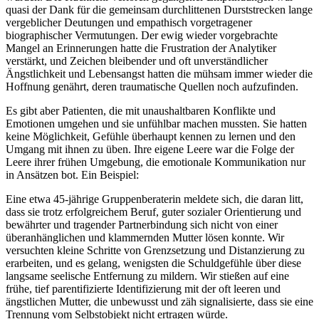
quasi der Dank für die gemeinsam durchlittenen Durststrecken lange
vergeblicher Deutungen und empathisch vorgetragener
biographischer Vermutungen. Der ewig wieder vorgebrachte
Mangel an Erinnerungen hatte die Frustration der Analytiker
verstärkt, und Zeichen bleibender und oft unverständlicher
Ängstlichkeit und Lebensangst hatten die mühsam immer wieder die
Hoffnung genährt, deren traumatische Quellen noch aufzufinden.
Es gibt aber Patienten, die mit unaushaltbaren Konflikte und
Emotionen umgehen und sie unfühlbar machen mussten. Sie hatten
keine Möglichkeit, Gefühle überhaupt kennen zu lernen und den
Umgang mit ihnen zu üben. Ihre eigene Leere war die Folge der
Leere ihrer frühen Umgebung, die emotionale Kommunikation nur
in Ansätzen bot. Ein Beispiel:
Eine etwa 45-jährige Gruppenberaterin meldete sich, die daran litt,
dass sie trotz erfolgreichem Beruf, guter sozialer Orientierung und
bewährter und tragender Partnerbindung sich nicht von einer
überanhänglichen und klammernden Mutter lösen konnte. Wir
versuchten kleine Schritte von Grenzsetzung und Distanzierung zu
erarbeiten, und es gelang, wenigsten die Schuldgefühle über diese
langsame seelische Entfernung zu mildern. Wir stießen auf eine
frühe, tief parentifizierte Identifizierung mit der oft leeren und
ängstlichen Mutter, die unbewusst und zäh signalisierte, dass sie eine
Trennung vom Selbstobjekt nicht ertragen würde.