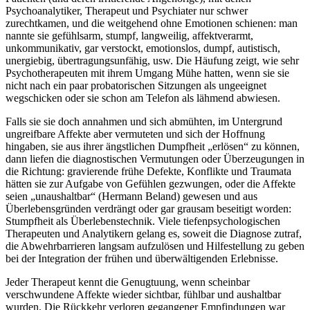
Psychoanalytiker, Therapeut und Psychiater nur schwer
zurechtkamen, und die weitgehend ohne Emotionen schienen: man
nannte sie gefühlsarm, stumpf, langweilig, affektverarmt,
unkommunikativ, gar verstockt, emotionslos, dumpf, autistisch,
unergiebig, übertragungsunfähig, usw. Die Häufung zeigt, wie sehr
Psychotherapeuten mit ihrem Umgang Mühe hatten, wenn sie sie
nicht nach ein paar probatorischen Sitzungen als ungeeignet
wegschicken oder sie schon am Telefon als lähmend abwiesen.
Falls sie sie doch annahmen und sich abmühten, im Untergrund
ungreifbare Affekte aber vermuteten und sich der Hoffnung
hingaben, sie aus ihrer ängstlichen Dumpfheit „erlösen“ zu können,
dann liefen die diagnostischen Vermutungen oder Überzeugungen in
die Richtung: gravierende frühe Defekte, Konflikte und Traumata
hätten sie zur Aufgabe von Gefühlen gezwungen, oder die Affekte
seien „unaushaltbar“ (Hermann Beland) gewesen und aus
Überlebensgründen verdrängt oder gar grausam beseitigt worden:
Stumpfheit als Überlebenstechnik. Viele tiefenpsychologischen
Therapeuten und Analytikern gelang es, soweit die Diagnose zutraf,
die Abwehrbarrieren langsam aufzulösen und Hilfestellung zu geben
bei der Integration der frühen und überwältigenden Erlebnisse.
Jeder Therapeut kennt die Genugtuung, wenn scheinbar
verschwundene Affekte wieder sichtbar, fühlbar und aushaltbar
wurden. Die Rückkehr verloren gegangener Empfindungen war