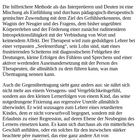
Die hilfreichere Methode als das Interpretieren und Deuten ist eine
Mischung als Einfühlung und durchaus pädagogisch-therapeutisch
gemischter Zuwendung mit dem Ziel des Gefühlserkennens, dem
Wagnis der Neugier und des Fragens, dem bisher ungeübten
Körpererleben und der Förderung einer zunächst rudimentären
Introspektionsfähigkeit mit der Verbindung von Wort und
keimendem Affekt. Der Therapeut wird zum geduldigen Lehrer bei
einer verpassten „Seelenreifung“, sein Lohn sind, statt eines
frustrierenden Scheiterns mit diagnostischem Fehlgehen der
Deutungen, kleine Erfolgen des Fühlens und Sprechens und einer
aktiver werdenden Auseinandersetzung mit der Person des
Therapeuten, die allmählich zu dem führen kann, was man
Übertragung nennen kann.
Auch die Gegenübertragung sieht ganz anders aus: sie nährt sich
nicht mehr aus einem Versagens- und Vergeblichkeitsgefühl,
sondern aus den kleinen Lernerfolgen von einem Kind, das seine
notgedrungene Fixierung aus regressive Unreife allmählich
überwindet. Er wird sozusagen zum Lehrer eines retardierten
Kindes, dem er nicht vorwurfsvoll begegnet, sondern mit der
Erlaubnis zu einer Regression, auf deren Ebene der Neubeginn des
Lernens einsetzen kann. Es kann sich durchaus als ein mütterliches
Geschäft anfühlen, oder ein solches für den inzwischen stärker
beachtete père maternel, das eine ganz andere Art von