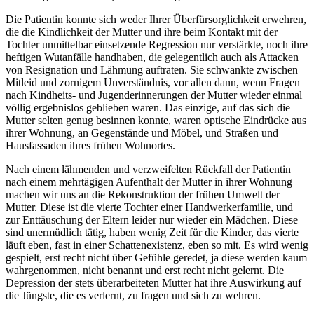
Die Patientin konnte sich weder Ihrer Überfürsorglichkeit erwehren,
die die Kindlichkeit der Mutter und ihre beim Kontakt mit der
Tochter unmittelbar einsetzende Regression nur verstärkte, noch ihre
heftigen Wutanfälle handhaben, die gelegentlich auch als Attacken
von Resignation und Lähmung auftraten. Sie schwankte zwischen
Mitleid und zornigem Unverständnis, vor allen dann, wenn Fragen
nach Kindheits- und Jugenderinnerungen der Mutter wieder einmal
völlig ergebnislos geblieben waren. Das einzige, auf das sich die
Mutter selten genug besinnen konnte, waren optische Eindrücke aus
ihrer Wohnung, an Gegenstände und Möbel, und Straßen und
Hausfassaden ihres frühen Wohnortes.
Nach einem lähmenden und verzweifelten Rückfall der Patientin
nach einem mehrtägigen Aufenthalt der Mutter in ihrer Wohnung
machen wir uns an die Rekonstruktion der frühen Umwelt der
Mutter. Diese ist die vierte Tochter einer Handwerkerfamilie, und
zur Enttäuschung der Eltern leider nur wieder ein Mädchen. Diese
sind unermüdlich tätig, haben wenig Zeit für die Kinder, das vierte
läuft eben, fast in einer Schattenexistenz, eben so mit. Es wird wenig
gespielt, erst recht nicht über Gefühle geredet, ja diese werden kaum
wahrgenommen, nicht benannt und erst recht nicht gelernt. Die
Depression der stets überarbeiteten Mutter hat ihre Auswirkung auf
die Jüngste, die es verlernt, zu fragen und sich zu wehren.