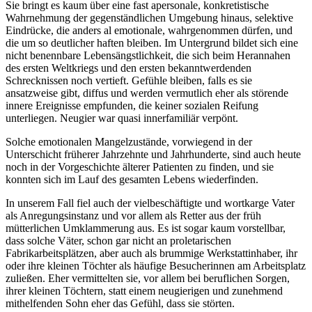
Sie bringt es kaum über eine fast apersonale, konkretistische
Wahrnehmung der gegenständlichen Umgebung hinaus, selektive
Eindrücke, die anders al emotionale, wahrgenommen dürfen, und
die um so deutlicher haften bleiben. Im Untergrund bildet sich eine
nicht benennbare Lebensängstlichkeit, die sich beim Herannahen
des ersten Weltkriegs und den ersten bekanntwerdenden
Schrecknissen noch vertieft. Gefühle bleiben, falls es sie
ansatzweise gibt, diffus und werden vermutlich eher als störende
innere Ereignisse empfunden, die keiner sozialen Reifung
unterliegen. Neugier war quasi innerfamiliär verpönt.
Solche emotionalen Mangelzustände, vorwiegend in der
Unterschicht früherer Jahrzehnte und Jahrhunderte, sind auch heute
noch in der Vorgeschichte älterer Patienten zu finden, und sie
konnten sich im Lauf des gesamten Lebens wiederfinden.
In unserem Fall fiel auch der vielbeschäftigte und wortkarge Vater
als Anregungsinstanz und vor allem als Retter aus der früh
mütterlichen Umklammerung aus. Es ist sogar kaum vorstellbar,
dass solche Väter, schon gar nicht an proletarischen
Fabrikarbeitsplätzen, aber auch als brummige Werkstattinhaber, ihr
oder ihre kleinen Töchter als häufige Besucherinnen am Arbeitsplatz
zuließen. Eher vermittelten sie, vor allem bei beruflichen Sorgen,
ihrer kleinen Töchtern, statt einem neugierigen und zunehmend
mithelfenden Sohn eher das Gefühl, dass sie störten.